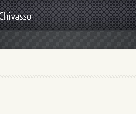
 Chivasso
o, laboratori e spettacoli per le scuole, eventi culturali... e tanto altro