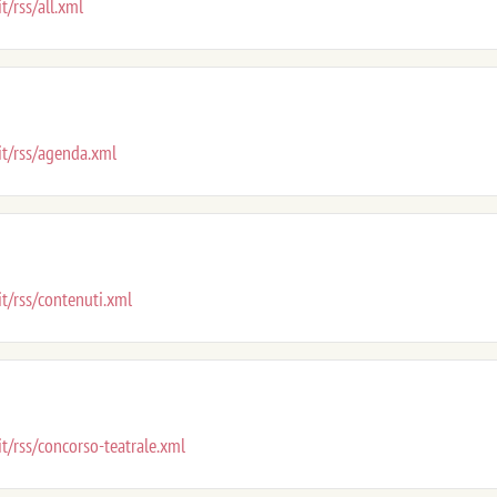
t/rss/all.xml
.it/rss/agenda.xml
it/rss/contenuti.xml
it/rss/concorso-teatrale.xml