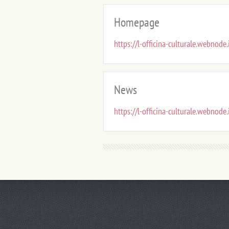
Homepage
https://l-officina-culturale.webnode
News
https://l-officina-culturale.webnode.