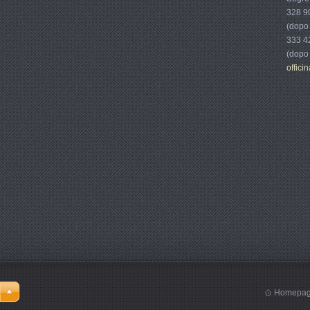
328 9
(dopo 
333 4
(dopo 
offici
Homepa