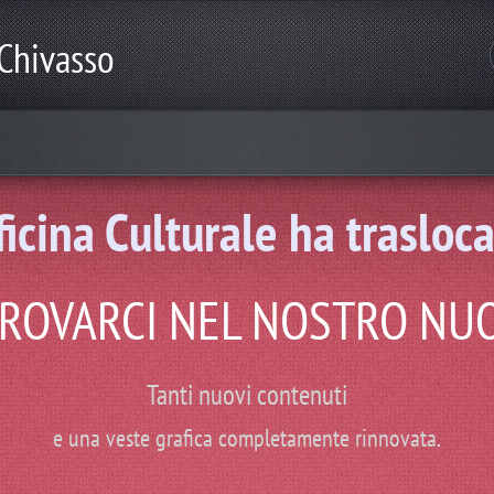
 Chivasso
ficina Culturale ha trasloca
o, laboratori e spettacoli per le scuole, eventi culturali... e tanto altro
TROVARCI NEL
NOSTRO
NUO
Tanti nuovi contenuti
e una veste grafica completamente rinnovata
.