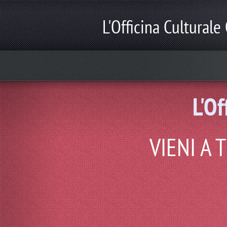
L'Officina Culturale
L'Of
produzioni teatrali, scuola di arte e spettacol
VIENI A 