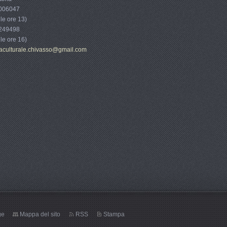
006047
le ore 13)
249498
le ore 16)
na
cultural
e.chivas
so@gmail
.com
ge
Mappa del sito
RSS
Stampa