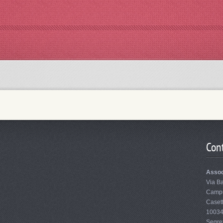
Cont
Assoc
Via B
Campu
Caset
10034
Segre