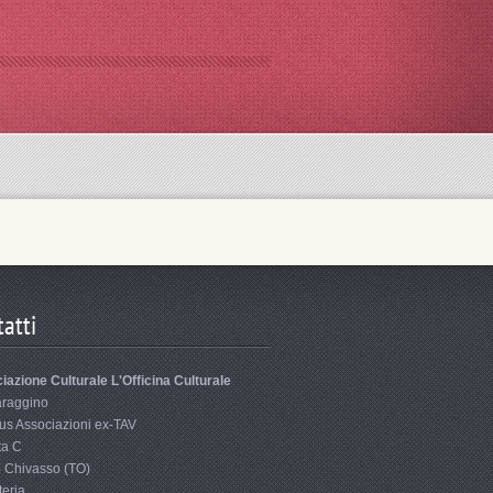
atti
iazione Culturale L'Officina Culturale
araggino
s Associazioni ex-TAV
ta C
 Chivasso (TO)
teria